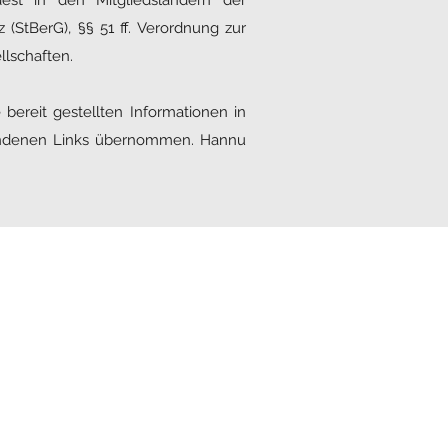
est in den Mitgliedsländern der
StBerG), §§ 51 ff. Verordnung zur
llschaften.
bereit gestellten Informationen in
orhandenen Links übernommen. Hannu