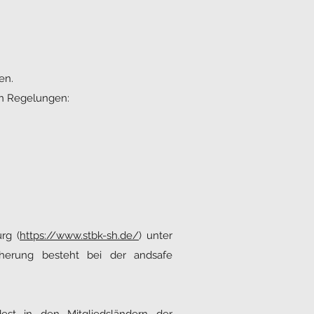
en.
en Regelungen:
rg (
https://www.stbk-sh.de/
) unter
cherung besteht bei der andsafe