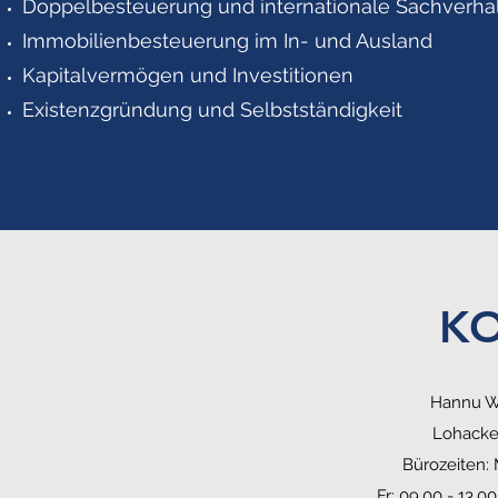
Doppelbesteuerung und internationale Sachverha
Immobilienbesteuerung im In- und Ausland
Kapitalvermögen und Investitionen
Existenzgründung und Selbstständigkeit
K
Hannu We
Lohacker
Bürozeiten: 
Fr: 09.00 - 13.